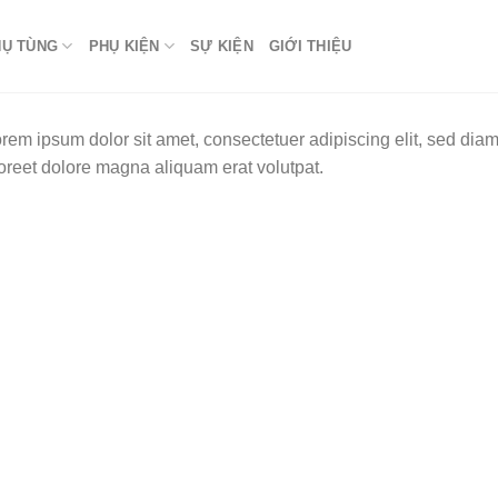
HỤ TÙNG
PHỤ KIỆN
SỰ KIỆN
GIỚI THIỆU
rem ipsum dolor sit amet, consectetuer adipiscing elit, sed di
oreet dolore magna aliquam erat volutpat.