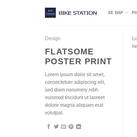
Skip
to
XE ĐẠP
P
content
Design
Lo
la
FLATSOME
POSTER PRINT
Lorem ipsum dolor sit amet,
consectetuer adipiscing elit,
sed diam nonummy nibh
euismod tincidunt ut laoreet
dolore magna aliquam erat
volutpat.