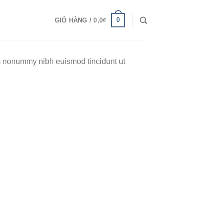
0
GIỎ HÀNG /
0,0
₫
am nonummy nibh euismod tincidunt ut