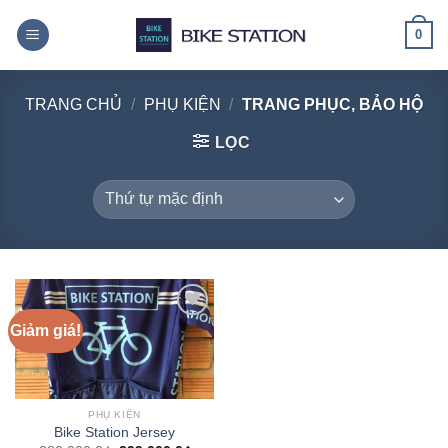
Skip
0
to
content
TRANG CHỦ
/
PHỤ KIỆN
/
TRANG PHỤC, BẢO HỘ
LỌC
Giảm giá!
Add to
wishlist
PHỤ KIỆN
Bike Station Jersey