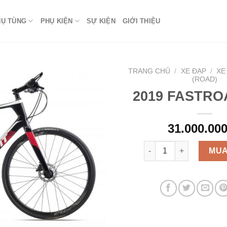
HỤ TÙNG
PHỤ KIỆN
SỰ KIỆN
GIỚI THIỆU
TRANG CHỦ
/
XE ĐẠP
/
XE
(ROAD)
2019 FASTRO
Add to
wishlist
31.000.000
2019 FASTROAD ADV số
MUA