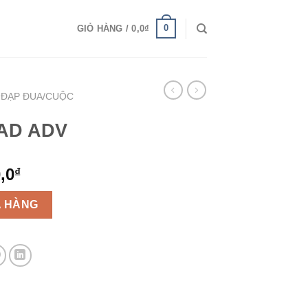
0
GIỎ HÀNG /
0,0
₫
 ĐẠP ĐUA/CUỘC
AD ADV
,0
₫
 lượng
 HÀNG