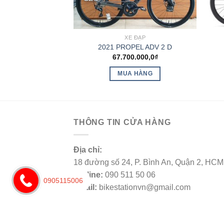
 ĐẠP
XE ĐẠP
cape 2 City
2021 PROPEL ADV 2 D
67.700.000,0
₫
 TIẾP
MUA HÀNG
THÔNG TIN CỬA HÀNG
Địa chỉ:
18 đường số 24, P. Bình An, Quận 2, HCM
Hotline:
090 511 50 06
0905115006
Email:
bikestationvn@gmail.com