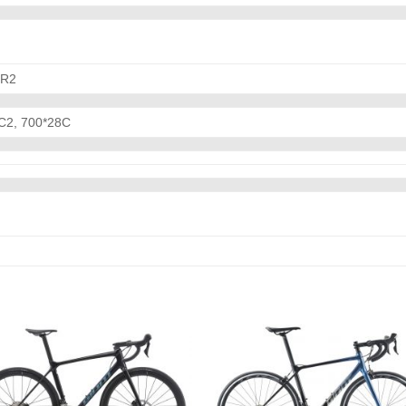
-R2
C2, 700*28C
Add to
Add
wishlist
wishl