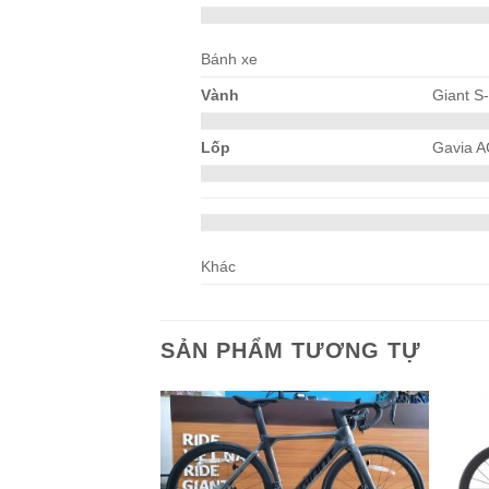
Bánh xe
Vành
Giant S
Lốp
Gavia A
Khác
SẢN PHẨM TƯƠNG TỰ
Add to
Add to
wishlist
wishlist