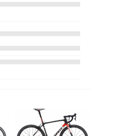
 to
Add to
ist
wishlist