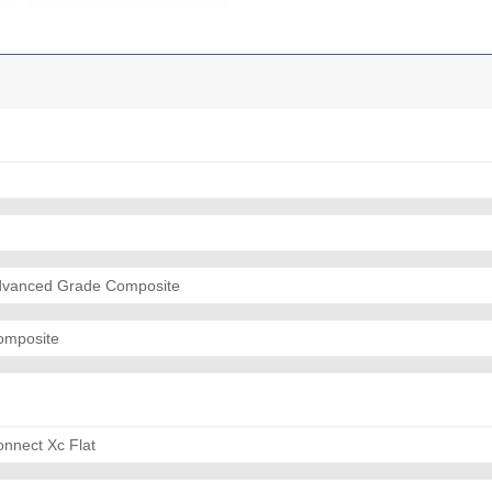
dvanced Grade Composite
omposite
onnect Xc Flat