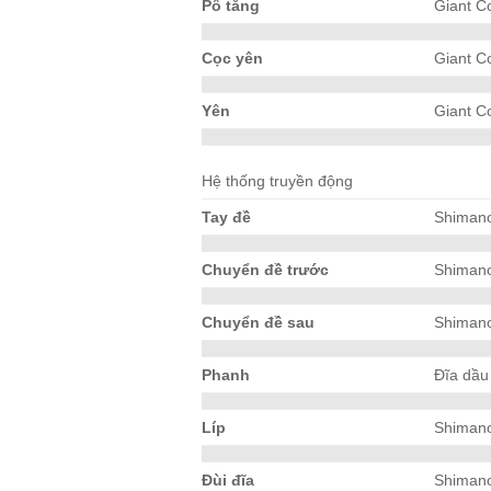
Pô tăng
Giant C
Cọc yên
Giant C
Yên
Giant C
Hệ thống truyền động
Tay đề
Shimano
Chuyển đề trước
Shimano
Chuyển đề sau
Shimano
Phanh
Đĩa dầu
Líp
Shiman
Đùi đĩa
Shimano