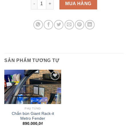
Rulo - Trainning số lượng
MUA HÀNG
SẢN PHẨM TƯƠNG TỰ
Add to
wishlist
PHỤ TÙNG
Chắn bùn Giant Rack-it
Metro Fender
890.000,0
₫