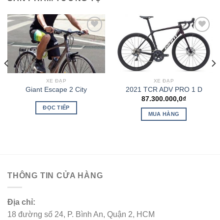
Add to
Add to
wishlist
wishlist
XE ĐẠP
XE ĐẠP
Giant Escape 2 City
2021 TCR ADV PRO 1 D
87.300.000,0
₫
ĐỌC TIẾP
MUA HÀNG
THÔNG TIN CỬA HÀNG
Địa chỉ:
18 đường số 24, P. Bình An, Quận 2, HCM