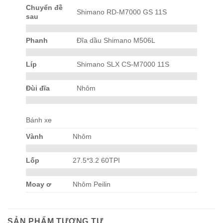
Chuyển đề
Shimano RD-M7000 GS 11S
sau
Phanh
Đĩa dầu Shimano M506L
Líp
Shimano SLX CS-M7000 11S
Đùi đĩa
Nhôm
Bánh xe
Vành
Nhôm
Lốp
27.5*3.2 60TPI
Moay ơ
Nhôm Peilin
SẢN PHẨM TƯƠNG TỰ